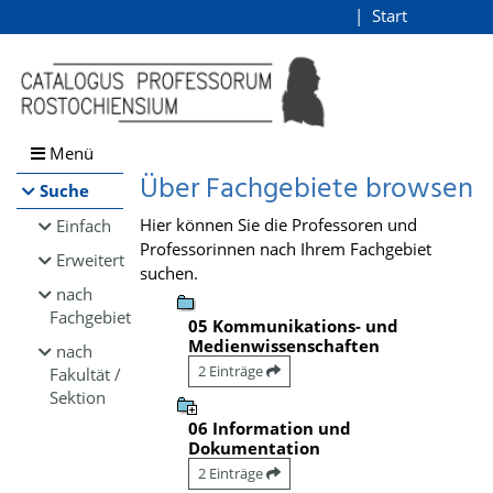
Browsen
Start
Login
direkt zum Inhalt
Menü
Über Fachgebiete browsen
Suche
Hier können Sie die Professoren und
Einfach
Professorinnen nach Ihrem Fachgebiet
Erweitert
suchen.
nach
Fachgebiet
05 Kommunikations- und
Medienwissenschaften
nach
2 Einträge
Fakultät /
Sektion
06 Information und
Dokumentation
2 Einträge