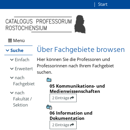
Browsen
Start
Login
direkt zum Inhalt
Menü
Über Fachgebiete browsen
Suche
Hier können Sie die Professoren und
Einfach
Professorinnen nach Ihrem Fachgebiet
Erweitert
suchen.
nach
Fachgebiet
05 Kommunikations- und
Medienwissenschaften
nach
2 Einträge
Fakultät /
Sektion
06 Information und
Dokumentation
2 Einträge