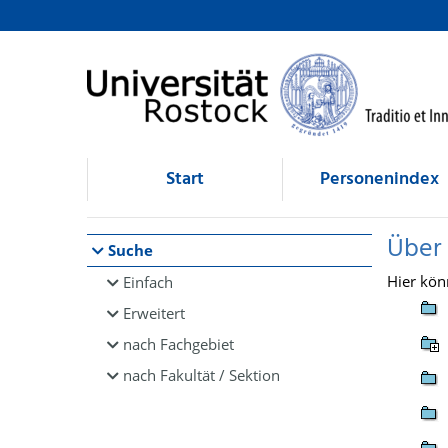
Browsen
direkt zum Inhalt
Start
Personenindex
Über
Suche
Hier kön
Einfach
Erweitert
nach Fachgebiet
nach Fakultät / Sektion