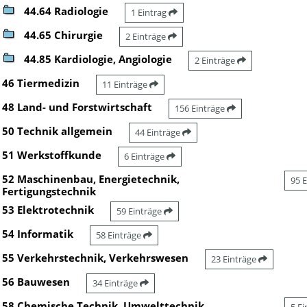
44.64 Radiologie
1 Eintrag
44.65 Chirurgie
2 Einträge
44.85 Kardiologie, Angiologie
2 Einträge
46 Tiermedizin
11 Einträge
48 Land- und Forstwirtschaft
156 Einträge
50 Technik allgemein
44 Einträge
51 Werkstoffkunde
6 Einträge
52 Maschinenbau, Energietechnik,
95 
Fertigungstechnik
53 Elektrotechnik
59 Einträge
54 Informatik
58 Einträge
55 Verkehrstechnik, Verkehrswesen
23 Einträge
56 Bauwesen
34 Einträge
58 Chemische Technik, Umwelttechnik,