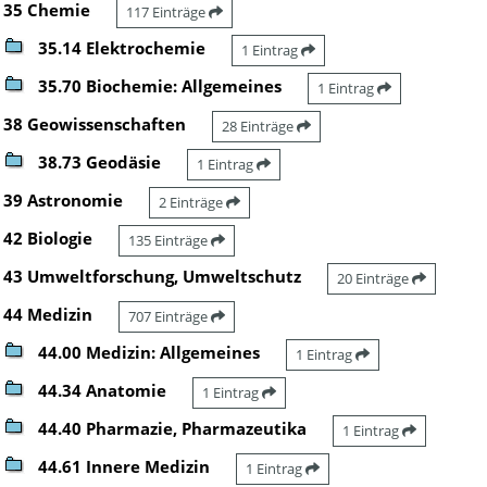
35 Chemie
117 Einträge
35.14 Elektrochemie
1 Eintrag
35.70 Biochemie: Allgemeines
1 Eintrag
38 Geowissenschaften
28 Einträge
38.73 Geodäsie
1 Eintrag
39 Astronomie
2 Einträge
42 Biologie
135 Einträge
43 Umweltforschung, Umweltschutz
20 Einträge
44 Medizin
707 Einträge
44.00 Medizin: Allgemeines
1 Eintrag
44.34 Anatomie
1 Eintrag
44.40 Pharmazie, Pharmazeutika
1 Eintrag
44.61 Innere Medizin
1 Eintrag