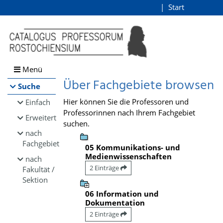
Browsen
Start
Login
direkt zum Inhalt
Menü
Über Fachgebiete browsen
Suche
Hier können Sie die Professoren und
Einfach
Professorinnen nach Ihrem Fachgebiet
Erweitert
suchen.
nach
Fachgebiet
05 Kommunikations- und
Medienwissenschaften
nach
2 Einträge
Fakultät /
Sektion
06 Information und
Dokumentation
2 Einträge