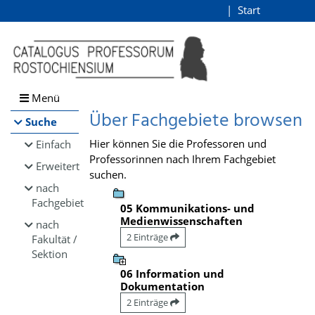
Browsen
Start
Login
direkt zum Inhalt
Menü
Über Fachgebiete browsen
Suche
Hier können Sie die Professoren und
Einfach
Professorinnen nach Ihrem Fachgebiet
Erweitert
suchen.
nach
Fachgebiet
05 Kommunikations- und
Medienwissenschaften
nach
2 Einträge
Fakultät /
Sektion
06 Information und
Dokumentation
2 Einträge