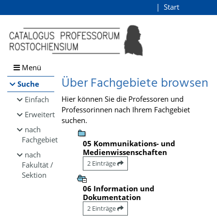
Browsen
Start
Login
direkt zum Inhalt
Menü
Über Fachgebiete browsen
Suche
Hier können Sie die Professoren und
Einfach
Professorinnen nach Ihrem Fachgebiet
Erweitert
suchen.
nach
Fachgebiet
05 Kommunikations- und
Medienwissenschaften
nach
2 Einträge
Fakultät /
Sektion
06 Information und
Dokumentation
2 Einträge