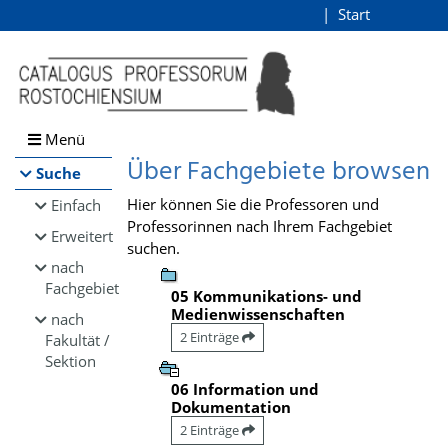
Browsen
Start
Login
direkt zum Inhalt
Menü
Über Fachgebiete browsen
Suche
Hier können Sie die Professoren und
Einfach
Professorinnen nach Ihrem Fachgebiet
Erweitert
suchen.
nach
Fachgebiet
05 Kommunikations- und
Medienwissenschaften
nach
2 Einträge
Fakultät /
Sektion
06 Information und
Dokumentation
2 Einträge