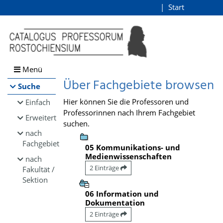
Browsen
Start
Login
direkt zum Inhalt
Menü
Über Fachgebiete browsen
Suche
Hier können Sie die Professoren und
Einfach
Professorinnen nach Ihrem Fachgebiet
Erweitert
suchen.
nach
Fachgebiet
05 Kommunikations- und
Medienwissenschaften
nach
2 Einträge
Fakultät /
Sektion
06 Information und
Dokumentation
2 Einträge