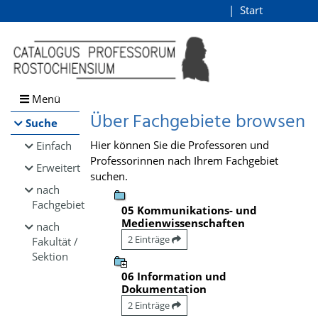
Browsen
Start
Login
direkt zum Inhalt
Menü
Über Fachgebiete browsen
Suche
Hier können Sie die Professoren und
Einfach
Professorinnen nach Ihrem Fachgebiet
Erweitert
suchen.
nach
Fachgebiet
05 Kommunikations- und
Medienwissenschaften
nach
2 Einträge
Fakultät /
Sektion
06 Information und
Dokumentation
2 Einträge