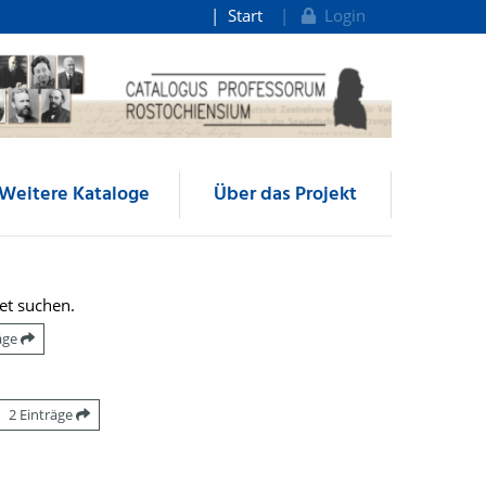
Start
Login
Weitere Kataloge
Über das Projekt
et suchen.
räge
2 Einträge