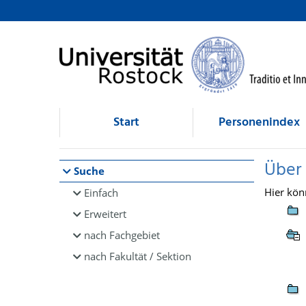
Browsen
direkt zum Inhalt
Start
Personenindex
Über
Suche
Hier kön
Einfach
Erweitert
nach Fachgebiet
nach Fakultät / Sektion