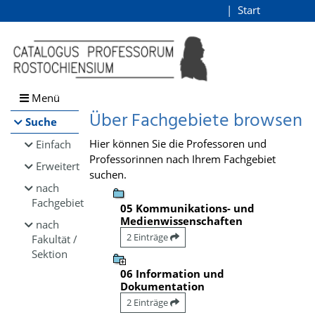
Browsen
Start
Login
direkt zum Inhalt
Menü
Über Fachgebiete browsen
Suche
Hier können Sie die Professoren und
Einfach
Professorinnen nach Ihrem Fachgebiet
Erweitert
suchen.
nach
Fachgebiet
05 Kommunikations- und
Medienwissenschaften
nach
2 Einträge
Fakultät /
Sektion
06 Information und
Dokumentation
2 Einträge