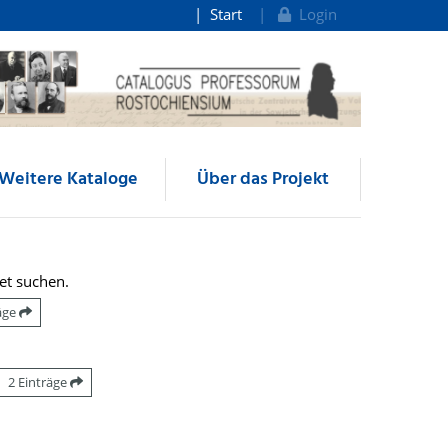
Start
Login
Weitere Kataloge
Über das Projekt
et suchen.
räge
2 Einträge