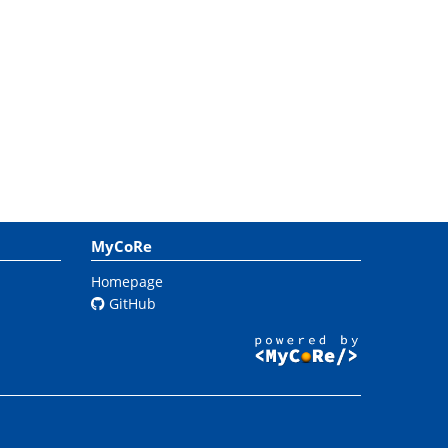
MyCoRe
Homepage
GitHub