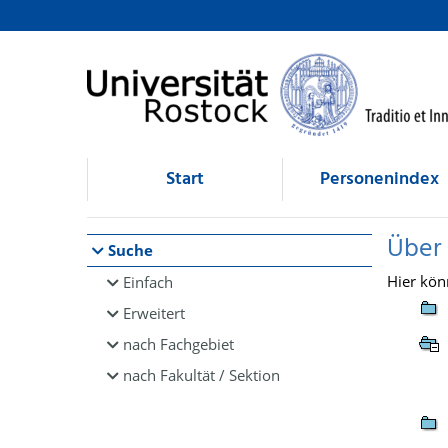
Browsen
direkt zum Inhalt
Start
Personenindex
Über
Suche
Hier kön
Einfach
Erweitert
nach Fachgebiet
nach Fakultät / Sektion