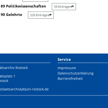
89 Politikwissenschaften
59 Einträge
90 Gelehrte
220 Einträge
Service
ätsarchiv Rostock
Impressum
Datenschutzerklärung
ätsplatz 1
Barrierefreiheit
stock
sitaetsarchiv(at)uni-rostock.de