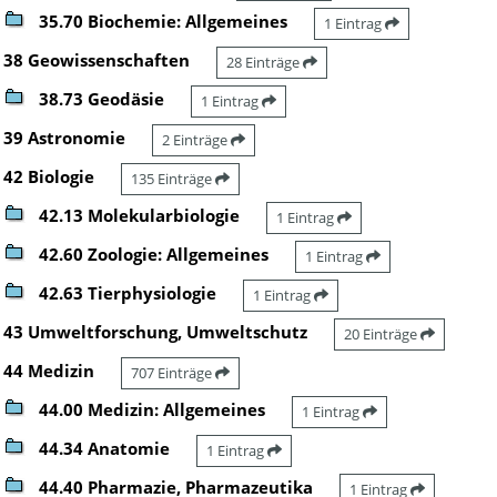
35.70 Biochemie: Allgemeines
1 Eintrag
38 Geowissenschaften
28 Einträge
38.73 Geodäsie
1 Eintrag
39 Astronomie
2 Einträge
42 Biologie
135 Einträge
42.13 Molekularbiologie
1 Eintrag
42.60 Zoologie: Allgemeines
1 Eintrag
42.63 Tierphysiologie
1 Eintrag
43 Umweltforschung, Umweltschutz
20 Einträge
44 Medizin
707 Einträge
44.00 Medizin: Allgemeines
1 Eintrag
44.34 Anatomie
1 Eintrag
44.40 Pharmazie, Pharmazeutika
1 Eintrag