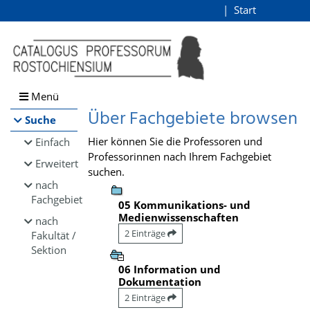
Browsen
Start
Login
direkt zum Inhalt
Menü
Über Fachgebiete browsen
Suche
Hier können Sie die Professoren und
Einfach
Professorinnen nach Ihrem Fachgebiet
Erweitert
suchen.
nach
Fachgebiet
05 Kommunikations- und
Medienwissenschaften
nach
2 Einträge
Fakultät /
Sektion
06 Information und
Dokumentation
2 Einträge