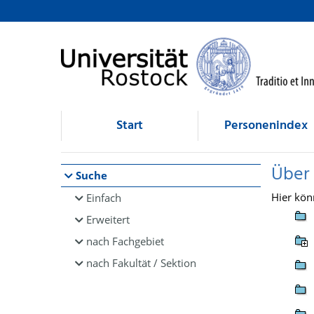
Browsen
direkt zum Inhalt
Start
Personenindex
Über
Suche
Hier kön
Einfach
Erweitert
nach Fachgebiet
nach Fakultät / Sektion