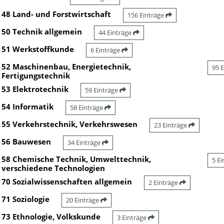
48 Land- und Forstwirtschaft
156 Einträge
50 Technik allgemein
44 Einträge
51 Werkstoffkunde
6 Einträge
52 Maschinenbau, Energietechnik,
95 
Fertigungstechnik
53 Elektrotechnik
59 Einträge
54 Informatik
58 Einträge
55 Verkehrstechnik, Verkehrswesen
23 Einträge
56 Bauwesen
34 Einträge
58 Chemische Technik, Umwelttechnik,
5 E
verschiedene Technologien
70 Sozialwissenschaften allgemein
2 Einträge
71 Soziologie
20 Einträge
73 Ethnologie, Volkskunde
3 Einträge