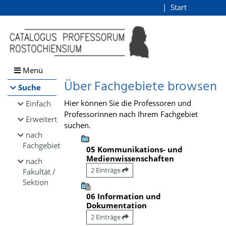
Browsen
Start
Login
direkt zum Inhalt
Menü
Über Fachgebiete browsen
Suche
Hier können Sie die Professoren und
Einfach
Professorinnen nach Ihrem Fachgebiet
Erweitert
suchen.
nach
Fachgebiet
05 Kommunikations- und
Medienwissenschaften
nach
2 Einträge
Fakultät /
Sektion
06 Information und
Dokumentation
2 Einträge