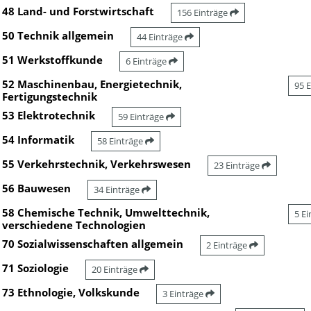
48 Land- und Forstwirtschaft
156 Einträge
50 Technik allgemein
44 Einträge
51 Werkstoffkunde
6 Einträge
52 Maschinenbau, Energietechnik,
95 
Fertigungstechnik
53 Elektrotechnik
59 Einträge
54 Informatik
58 Einträge
55 Verkehrstechnik, Verkehrswesen
23 Einträge
56 Bauwesen
34 Einträge
58 Chemische Technik, Umwelttechnik,
5 E
verschiedene Technologien
70 Sozialwissenschaften allgemein
2 Einträge
71 Soziologie
20 Einträge
73 Ethnologie, Volkskunde
3 Einträge