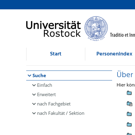
Browsen
direkt zum Inhalt
Start
Personenindex
Über
Suche
Hier kön
Einfach
Erweitert
nach Fachgebiet
nach Fakultät / Sektion