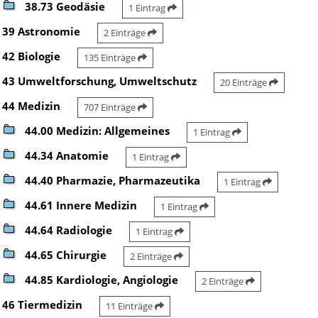
38.73 Geodäsie
1 Eintrag
39 Astronomie
2 Einträge
42 Biologie
135 Einträge
43 Umweltforschung, Umweltschutz
20 Einträge
44 Medizin
707 Einträge
44.00 Medizin: Allgemeines
1 Eintrag
44.34 Anatomie
1 Eintrag
44.40 Pharmazie, Pharmazeutika
1 Eintrag
44.61 Innere Medizin
1 Eintrag
44.64 Radiologie
1 Eintrag
44.65 Chirurgie
2 Einträge
44.85 Kardiologie, Angiologie
2 Einträge
46 Tiermedizin
11 Einträge