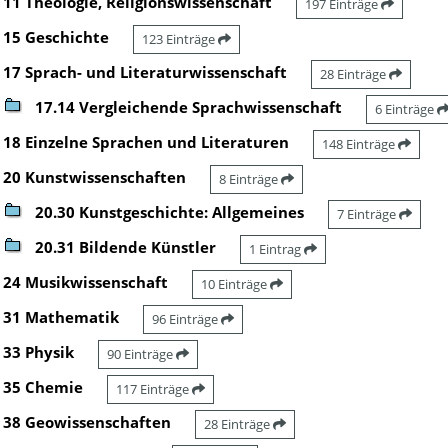
11 Theologie, Religionswissenschaft
197 Einträge
15 Geschichte
123 Einträge
17 Sprach- und Literaturwissenschaft
28 Einträge
17.14 Vergleichende Sprachwissenschaft
6 Einträge
18 Einzelne Sprachen und Literaturen
148 Einträge
20 Kunstwissenschaften
8 Einträge
20.30 Kunstgeschichte: Allgemeines
7 Einträge
20.31 Bildende Künstler
1 Eintrag
24 Musikwissenschaft
10 Einträge
31 Mathematik
96 Einträge
33 Physik
90 Einträge
35 Chemie
117 Einträge
38 Geowissenschaften
28 Einträge