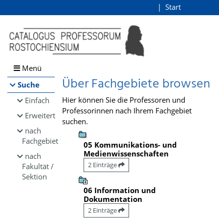
Browsen
Start
Login
direkt zum Inhalt
Menü
Über Fachgebiete browsen
Suche
Hier können Sie die Professoren und
Einfach
Professorinnen nach Ihrem Fachgebiet
Erweitert
suchen.
nach
Fachgebiet
05 Kommunikations- und
Medienwissenschaften
nach
2 Einträge
Fakultät /
Sektion
06 Information und
Dokumentation
2 Einträge