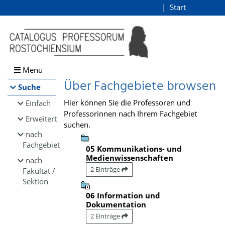
Browsen
Start
Login
direkt zum Inhalt
Menü
Über Fachgebiete browsen
Suche
Hier können Sie die Professoren und
Einfach
Professorinnen nach Ihrem Fachgebiet
Erweitert
suchen.
nach
Fachgebiet
05 Kommunikations- und
Medienwissenschaften
nach
2 Einträge
Fakultät /
Sektion
06 Information und
Dokumentation
2 Einträge