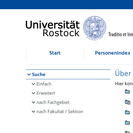
Browsen
direkt zum Inhalt
Start
Personenindex
Über
Suche
Hier kön
Einfach
Erweitert
nach Fachgebiet
nach Fakultät / Sektion