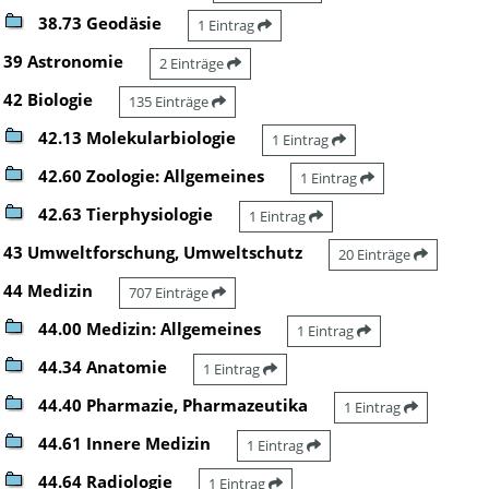
38.73 Geodäsie
1 Eintrag
39 Astronomie
2 Einträge
42 Biologie
135 Einträge
42.13 Molekularbiologie
1 Eintrag
42.60 Zoologie: Allgemeines
1 Eintrag
42.63 Tierphysiologie
1 Eintrag
43 Umweltforschung, Umweltschutz
20 Einträge
44 Medizin
707 Einträge
44.00 Medizin: Allgemeines
1 Eintrag
44.34 Anatomie
1 Eintrag
44.40 Pharmazie, Pharmazeutika
1 Eintrag
44.61 Innere Medizin
1 Eintrag
44.64 Radiologie
1 Eintrag