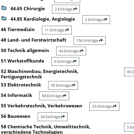
44.65 Chirurgie
2 Einträge
44.85 Kardiologie, Angiologie
2 Einträge
46 Tiermedizin
11 Einträge
48 Land- und Forstwirtschaft
156 Einträge
50 Technik allgemein
44 Einträge
51 Werkstoffkunde
6 Einträge
52 Maschinenbau, Energietechnik,
95 
Fertigungstechnik
53 Elektrotechnik
59 Einträge
54 Informatik
58 Einträge
55 Verkehrstechnik, Verkehrswesen
23 Einträge
56 Bauwesen
34 Einträge
58 Chemische Technik, Umwelttechnik,
5 E
verschiedene Technologien