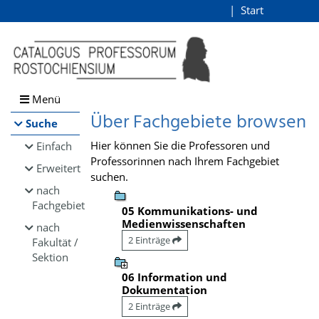
Browsen
Start
Login
direkt zum Inhalt
Menü
Über Fachgebiete browsen
Suche
Hier können Sie die Professoren und
Einfach
Professorinnen nach Ihrem Fachgebiet
Erweitert
suchen.
nach
Fachgebiet
05 Kommunikations- und
Medienwissenschaften
nach
2 Einträge
Fakultät /
Sektion
06 Information und
Dokumentation
2 Einträge