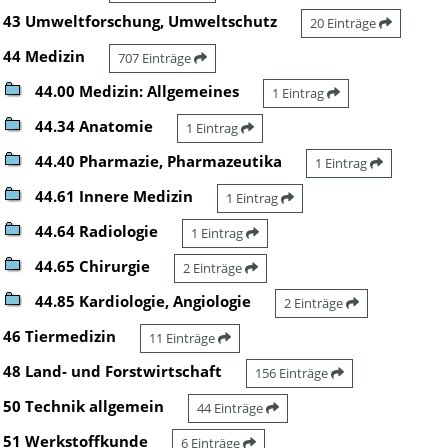
43 Umweltforschung, Umweltschutz
20 Einträge
44 Medizin
707 Einträge
44.00 Medizin: Allgemeines
1 Eintrag
44.34 Anatomie
1 Eintrag
44.40 Pharmazie, Pharmazeutika
1 Eintrag
44.61 Innere Medizin
1 Eintrag
44.64 Radiologie
1 Eintrag
44.65 Chirurgie
2 Einträge
44.85 Kardiologie, Angiologie
2 Einträge
46 Tiermedizin
11 Einträge
48 Land- und Forstwirtschaft
156 Einträge
50 Technik allgemein
44 Einträge
51 Werkstoffkunde
6 Einträge