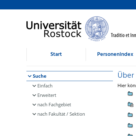
Browsen
direkt zum Inhalt
Start
Personenindex
Über
Suche
Hier kön
Einfach
Erweitert
nach Fachgebiet
nach Fakultät / Sektion