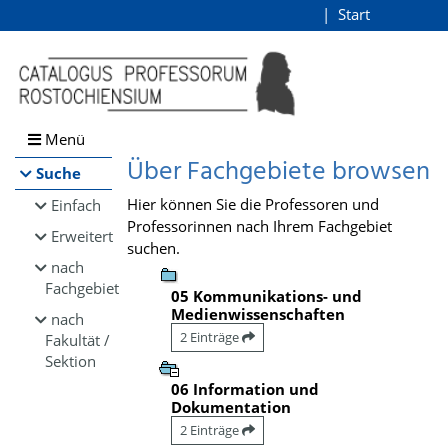
Browsen
Start
Login
direkt zum Inhalt
Menü
Über Fachgebiete browsen
Suche
Hier können Sie die Professoren und
Einfach
Professorinnen nach Ihrem Fachgebiet
Erweitert
suchen.
nach
Fachgebiet
05 Kommunikations- und
Medienwissenschaften
nach
2 Einträge
Fakultät /
Sektion
06 Information und
Dokumentation
2 Einträge