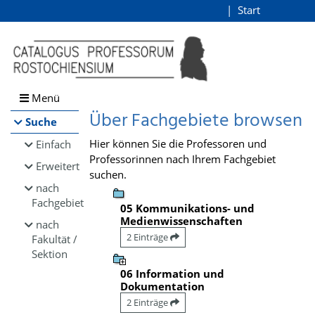
Browsen
Start
Login
direkt zum Inhalt
Menü
Über Fachgebiete browsen
Suche
Hier können Sie die Professoren und
Einfach
Professorinnen nach Ihrem Fachgebiet
Erweitert
suchen.
nach
Fachgebiet
05 Kommunikations- und
Medienwissenschaften
nach
2 Einträge
Fakultät /
Sektion
06 Information und
Dokumentation
2 Einträge