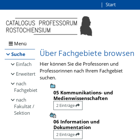
Browsen
Start
Login
direkt zum Inhalt
Menü
Über Fachgebiete browsen
Suche
Hier können Sie die Professoren und
Einfach
Professorinnen nach Ihrem Fachgebiet
Erweitert
suchen.
nach
Fachgebiet
05 Kommunikations- und
Medienwissenschaften
nach
2 Einträge
Fakultät /
Sektion
06 Information und
Dokumentation
2 Einträge