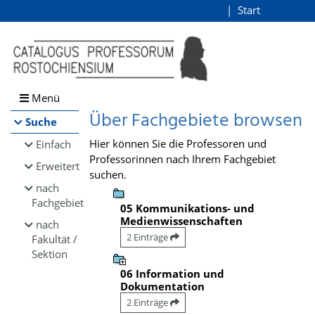
Browsen
Start
Login
direkt zum Inhalt
Menü
Über Fachgebiete browsen
Suche
Hier können Sie die Professoren und
Einfach
Professorinnen nach Ihrem Fachgebiet
Erweitert
suchen.
nach
Fachgebiet
05 Kommunikations- und
Medienwissenschaften
nach
2 Einträge
Fakultät /
Sektion
06 Information und
Dokumentation
2 Einträge