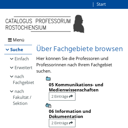
Browsen
Start
Login
direkt zum Inhalt
Menü
Über Fachgebiete browsen
Suche
Hier können Sie die Professoren und
Einfach
Professorinnen nach Ihrem Fachgebiet
Erweitert
suchen.
nach
Fachgebiet
05 Kommunikations- und
Medienwissenschaften
nach
2 Einträge
Fakultät /
Sektion
06 Information und
Dokumentation
2 Einträge