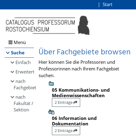
Browsen
Start
Login
direkt zum Inhalt
Menü
Über Fachgebiete browsen
Suche
Hier können Sie die Professoren und
Einfach
Professorinnen nach Ihrem Fachgebiet
Erweitert
suchen.
nach
Fachgebiet
05 Kommunikations- und
Medienwissenschaften
nach
2 Einträge
Fakultät /
Sektion
06 Information und
Dokumentation
2 Einträge