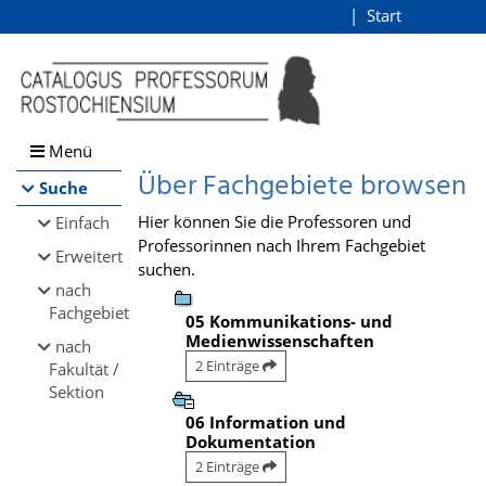
Browsen
Start
Login
direkt zum Inhalt
Menü
Über Fachgebiete browsen
Suche
Hier können Sie die Professoren und
Einfach
Professorinnen nach Ihrem Fachgebiet
Erweitert
suchen.
nach
Fachgebiet
05 Kommunikations- und
Medienwissenschaften
nach
2 Einträge
Fakultät /
Sektion
06 Information und
Dokumentation
2 Einträge