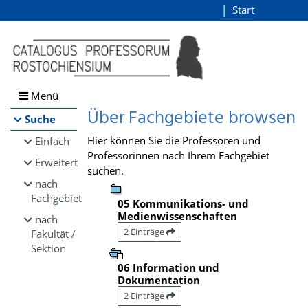
Browsen
Start
Login
direkt zum Inhalt
Menü
Über Fachgebiete browsen
Suche
Hier können Sie die Professoren und
Einfach
Professorinnen nach Ihrem Fachgebiet
Erweitert
suchen.
nach
Fachgebiet
05 Kommunikations- und
Medienwissenschaften
nach
2 Einträge
Fakultät /
Sektion
06 Information und
Dokumentation
2 Einträge