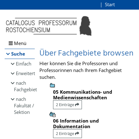
Browsen
Start
Login
direkt zum Inhalt
Menü
Über Fachgebiete browsen
Suche
Hier können Sie die Professoren und
Einfach
Professorinnen nach Ihrem Fachgebiet
Erweitert
suchen.
nach
Fachgebiet
05 Kommunikations- und
Medienwissenschaften
nach
2 Einträge
Fakultät /
Sektion
06 Information und
Dokumentation
2 Einträge