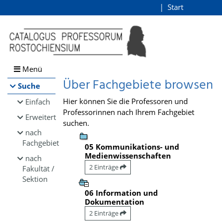
Browsen
Start
Login
direkt zum Inhalt
Menü
Über Fachgebiete browsen
Suche
Hier können Sie die Professoren und
Einfach
Professorinnen nach Ihrem Fachgebiet
Erweitert
suchen.
nach
Fachgebiet
05 Kommunikations- und
Medienwissenschaften
nach
2 Einträge
Fakultät /
Sektion
06 Information und
Dokumentation
2 Einträge