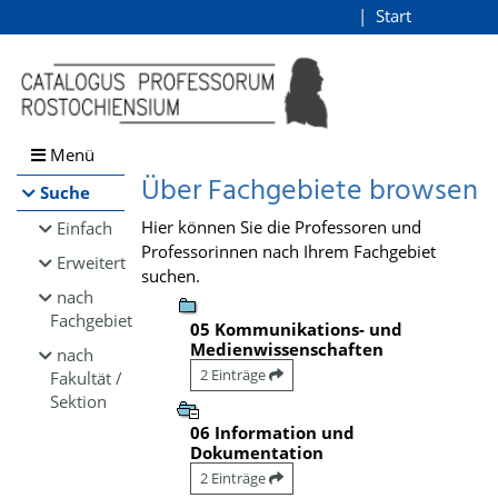
Browsen
Start
Login
direkt zum Inhalt
Menü
Über Fachgebiete browsen
Suche
Hier können Sie die Professoren und
Einfach
Professorinnen nach Ihrem Fachgebiet
Erweitert
suchen.
nach
Fachgebiet
05 Kommunikations- und
Medienwissenschaften
nach
2 Einträge
Fakultät /
Sektion
06 Information und
Dokumentation
2 Einträge