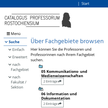
Browsen
Start
Login
direkt zum Inhalt
Menü
Über Fachgebiete browsen
Suche
Hier können Sie die Professoren und
Einfach
Professorinnen nach Ihrem Fachgebiet
Erweitert
suchen.
nach
Fachgebiet
05 Kommunikations- und
Medienwissenschaften
nach
2 Einträge
Fakultät /
Sektion
06 Information und
Dokumentation
2 Einträge