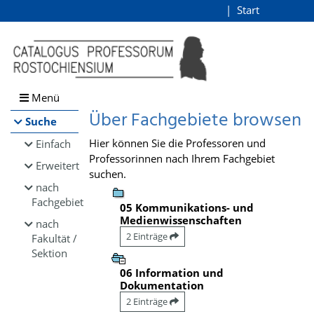
Browsen
Start
Login
direkt zum Inhalt
Menü
Über Fachgebiete browsen
Suche
Hier können Sie die Professoren und
Einfach
Professorinnen nach Ihrem Fachgebiet
Erweitert
suchen.
nach
Fachgebiet
05 Kommunikations- und
Medienwissenschaften
nach
2 Einträge
Fakultät /
Sektion
06 Information und
Dokumentation
2 Einträge