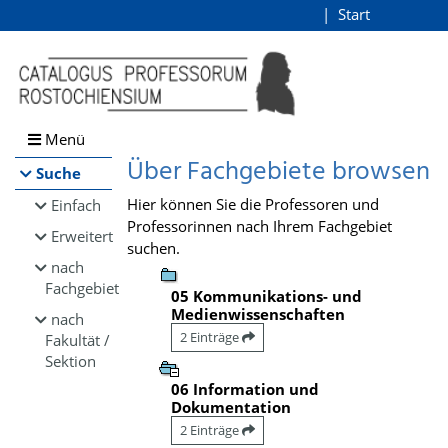
Browsen
Start
Login
direkt zum Inhalt
Menü
Über Fachgebiete browsen
Suche
Hier können Sie die Professoren und
Einfach
Professorinnen nach Ihrem Fachgebiet
Erweitert
suchen.
nach
Fachgebiet
05 Kommunikations- und
Medienwissenschaften
nach
2 Einträge
Fakultät /
Sektion
06 Information und
Dokumentation
2 Einträge