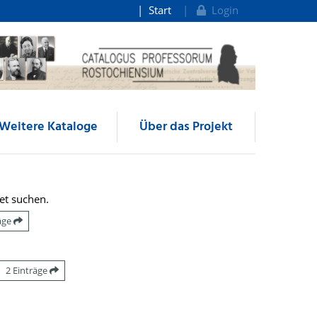
Start
Login
Weitere Kataloge
Über das Projekt
et suchen.
räge
2 Einträge