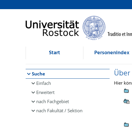
Browsen
direkt zum Inhalt
Start
Personenindex
Über
Suche
Hier kön
Einfach
Erweitert
nach Fachgebiet
nach Fakultät / Sektion