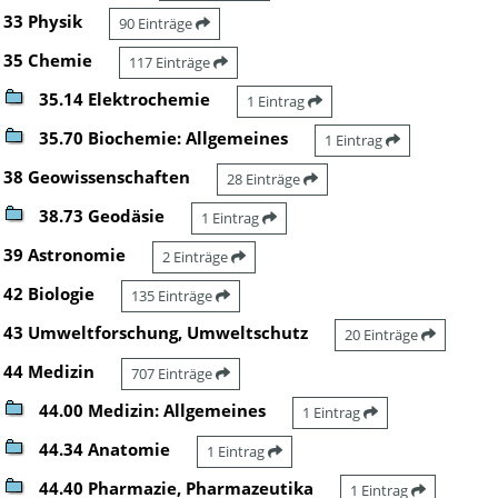
33 Physik
90 Einträge
35 Chemie
117 Einträge
35.14 Elektrochemie
1 Eintrag
35.70 Biochemie: Allgemeines
1 Eintrag
38 Geowissenschaften
28 Einträge
38.73 Geodäsie
1 Eintrag
39 Astronomie
2 Einträge
42 Biologie
135 Einträge
43 Umweltforschung, Umweltschutz
20 Einträge
44 Medizin
707 Einträge
44.00 Medizin: Allgemeines
1 Eintrag
44.34 Anatomie
1 Eintrag
44.40 Pharmazie, Pharmazeutika
1 Eintrag