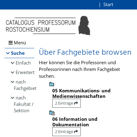
Browsen
Start
Login
direkt zum Inhalt
Menü
Über Fachgebiete browsen
Suche
Hier können Sie die Professoren und
Einfach
Professorinnen nach Ihrem Fachgebiet
Erweitert
suchen.
nach
Fachgebiet
05 Kommunikations- und
Medienwissenschaften
nach
2 Einträge
Fakultät /
Sektion
06 Information und
Dokumentation
2 Einträge