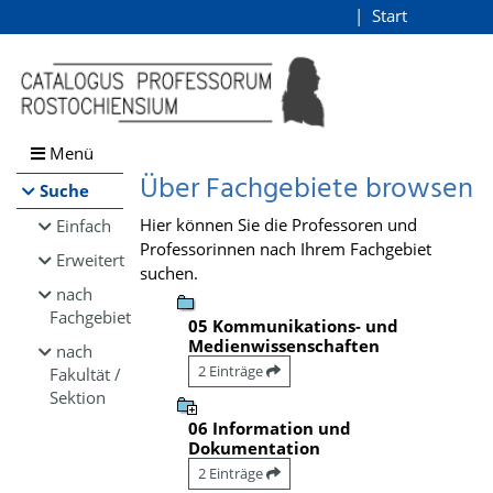
Browsen
Start
Login
direkt zum Inhalt
Menü
Über Fachgebiete browsen
Suche
Hier können Sie die Professoren und
Einfach
Professorinnen nach Ihrem Fachgebiet
Erweitert
suchen.
nach
Fachgebiet
05 Kommunikations- und
Medienwissenschaften
nach
2 Einträge
Fakultät /
Sektion
06 Information und
Dokumentation
2 Einträge