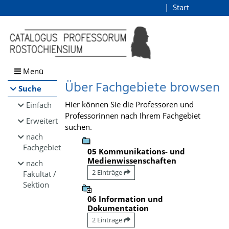
Browsen
Start
Login
direkt zum Inhalt
Menü
Über Fachgebiete browsen
Suche
Hier können Sie die Professoren und
Einfach
Professorinnen nach Ihrem Fachgebiet
Erweitert
suchen.
nach
Fachgebiet
05 Kommunikations- und
Medienwissenschaften
nach
2 Einträge
Fakultät /
Sektion
06 Information und
Dokumentation
2 Einträge