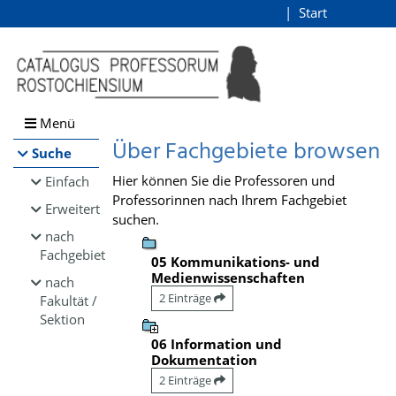
Browsen
Start
Login
direkt zum Inhalt
Menü
Über Fachgebiete browsen
Suche
Hier können Sie die Professoren und
Einfach
Professorinnen nach Ihrem Fachgebiet
Erweitert
suchen.
nach
Fachgebiet
05 Kommunikations- und
Medienwissenschaften
nach
2 Einträge
Fakultät /
Sektion
06 Information und
Dokumentation
2 Einträge