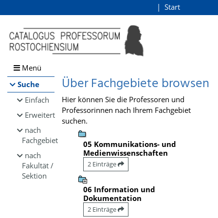
Browsen
Start
Login
direkt zum Inhalt
Menü
Über Fachgebiete browsen
Suche
Hier können Sie die Professoren und
Einfach
Professorinnen nach Ihrem Fachgebiet
Erweitert
suchen.
nach
Fachgebiet
05 Kommunikations- und
Medienwissenschaften
nach
2 Einträge
Fakultät /
Sektion
06 Information und
Dokumentation
2 Einträge