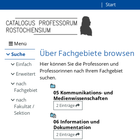
Browsen
Start
Login
direkt zum Inhalt
Menü
Über Fachgebiete browsen
Suche
Hier können Sie die Professoren und
Einfach
Professorinnen nach Ihrem Fachgebiet
Erweitert
suchen.
nach
Fachgebiet
05 Kommunikations- und
Medienwissenschaften
nach
2 Einträge
Fakultät /
Sektion
06 Information und
Dokumentation
2 Einträge