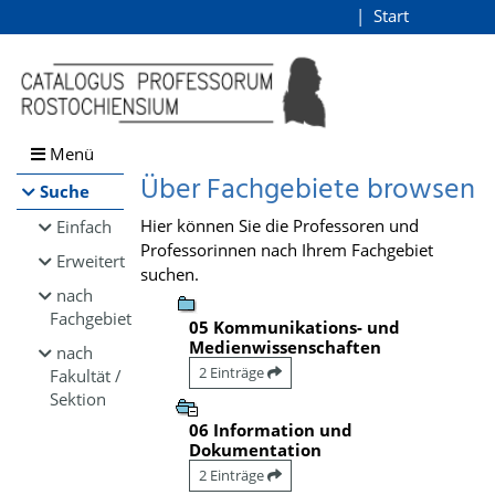
Browsen
Start
Login
direkt zum Inhalt
Menü
Über Fachgebiete browsen
Suche
Hier können Sie die Professoren und
Einfach
Professorinnen nach Ihrem Fachgebiet
Erweitert
suchen.
nach
Fachgebiet
05 Kommunikations- und
Medienwissenschaften
nach
2 Einträge
Fakultät /
Sektion
06 Information und
Dokumentation
2 Einträge