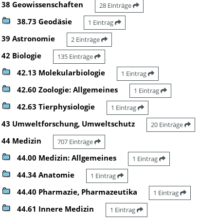
38 Geowissenschaften
28 Einträge
38.73 Geodäsie
1 Eintrag
39 Astronomie
2 Einträge
42 Biologie
135 Einträge
42.13 Molekularbiologie
1 Eintrag
42.60 Zoologie: Allgemeines
1 Eintrag
42.63 Tierphysiologie
1 Eintrag
43 Umweltforschung, Umweltschutz
20 Einträge
44 Medizin
707 Einträge
44.00 Medizin: Allgemeines
1 Eintrag
44.34 Anatomie
1 Eintrag
44.40 Pharmazie, Pharmazeutika
1 Eintrag
44.61 Innere Medizin
1 Eintrag