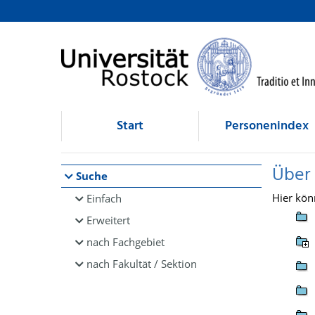
Browsen
direkt zum Inhalt
Start
Personenindex
Über
Suche
Hier kön
Einfach
Erweitert
nach Fachgebiet
nach Fakultät / Sektion