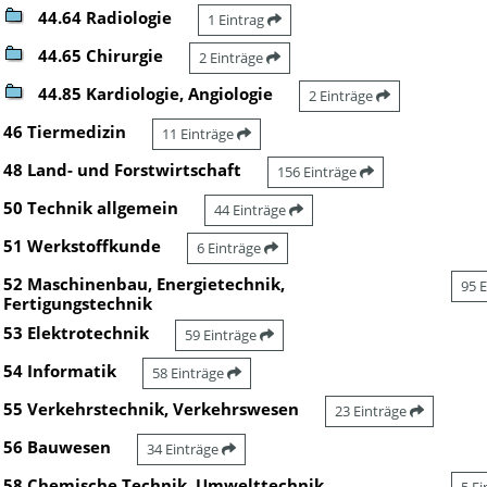
44.64 Radiologie
1 Eintrag
44.65 Chirurgie
2 Einträge
44.85 Kardiologie, Angiologie
2 Einträge
46 Tiermedizin
11 Einträge
48 Land- und Forstwirtschaft
156 Einträge
50 Technik allgemein
44 Einträge
51 Werkstoffkunde
6 Einträge
52 Maschinenbau, Energietechnik,
95 
Fertigungstechnik
53 Elektrotechnik
59 Einträge
54 Informatik
58 Einträge
55 Verkehrstechnik, Verkehrswesen
23 Einträge
56 Bauwesen
34 Einträge
58 Chemische Technik, Umwelttechnik,