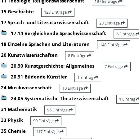
11 Theologie, Religionswissenschaft
197 Einträge
15 Geschichte
123 Einträge
17 Sprach- und Literaturwissenschaft
28 Einträge
17.14 Vergleichende Sprachwissenschaft
6 Einträge
18 Einzelne Sprachen und Literaturen
148 Einträge
20 Kunstwissenschaften
8 Einträge
20.30 Kunstgeschichte: Allgemeines
7 Einträge
20.31 Bildende Künstler
1 Eintrag
24 Musikwissenschaft
10 Einträge
24.05 Systematische Theaterwissenschaft
1 Eintrag
31 Mathematik
96 Einträge
33 Physik
90 Einträge
35 Chemie
117 Einträge