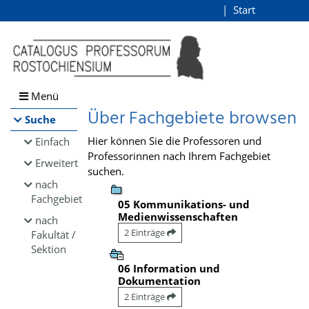
Browsen
Start
Login
direkt zum Inhalt
Menü
Über Fachgebiete browsen
Suche
Hier können Sie die Professoren und
Einfach
Professorinnen nach Ihrem Fachgebiet
Erweitert
suchen.
nach
Fachgebiet
05 Kommunikations- und
Medienwissenschaften
nach
2 Einträge
Fakultät /
Sektion
06 Information und
Dokumentation
2 Einträge