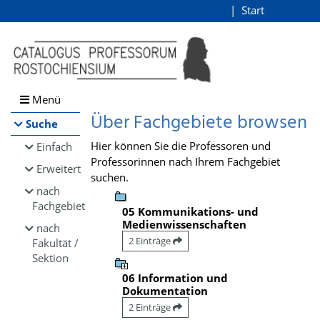
Browsen
Start
Login
direkt zum Inhalt
Menü
Über Fachgebiete browsen
Suche
Hier können Sie die Professoren und
Einfach
Professorinnen nach Ihrem Fachgebiet
Erweitert
suchen.
nach
Fachgebiet
05 Kommunikations- und
Medienwissenschaften
nach
2 Einträge
Fakultät /
Sektion
06 Information und
Dokumentation
2 Einträge