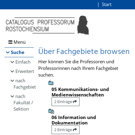
Browsen
Start
Login
direkt zum Inhalt
Menü
Über Fachgebiete browsen
Suche
Hier können Sie die Professoren und
Einfach
Professorinnen nach Ihrem Fachgebiet
Erweitert
suchen.
nach
Fachgebiet
05 Kommunikations- und
Medienwissenschaften
nach
2 Einträge
Fakultät /
Sektion
06 Information und
Dokumentation
2 Einträge