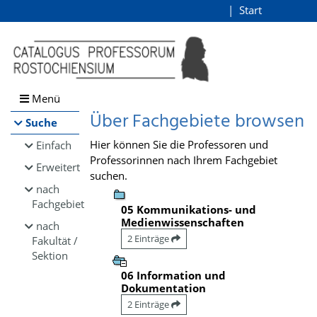
Browsen
Start
Login
direkt zum Inhalt
Menü
Über Fachgebiete browsen
Suche
Hier können Sie die Professoren und
Einfach
Professorinnen nach Ihrem Fachgebiet
Erweitert
suchen.
nach
Fachgebiet
05 Kommunikations- und
Medienwissenschaften
nach
2 Einträge
Fakultät /
Sektion
06 Information und
Dokumentation
2 Einträge