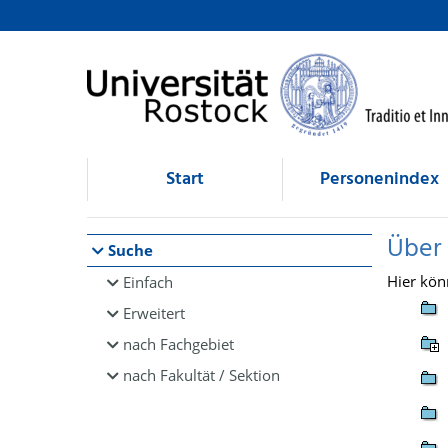
Browsen
direkt zum Inhalt
Start
Personenindex
Über
Suche
Hier kön
Einfach
Erweitert
nach Fachgebiet
nach Fakultät / Sektion