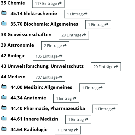
35 Chemie
117 Einträge
35.14 Elektrochemie
1 Eintrag
35.70 Biochemie: Allgemeines
1 Eintrag
38 Geowissenschaften
28 Einträge
39 Astronomie
2 Einträge
42 Biologie
135 Einträge
43 Umweltforschung, Umweltschutz
20 Einträge
44 Medizin
707 Einträge
44.00 Medizin: Allgemeines
1 Eintrag
44.34 Anatomie
1 Eintrag
44.40 Pharmazie, Pharmazeutika
1 Eintrag
44.61 Innere Medizin
1 Eintrag
44.64 Radiologie
1 Eintrag