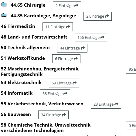
44.65 Chirurgie
2 Einträge
44.85 Kardiologie, Angiologie
2 Einträge
46 Tiermedizin
11 Einträge
48 Land- und Forstwirtschaft
156 Einträge
50 Technik allgemein
44 Einträge
51 Werkstoffkunde
6 Einträge
52 Maschinenbau, Energietechnik,
95 
Fertigungstechnik
53 Elektrotechnik
59 Einträge
54 Informatik
58 Einträge
55 Verkehrstechnik, Verkehrswesen
23 Einträge
56 Bauwesen
34 Einträge
58 Chemische Technik, Umwelttechnik,
5 E
verschiedene Technologien