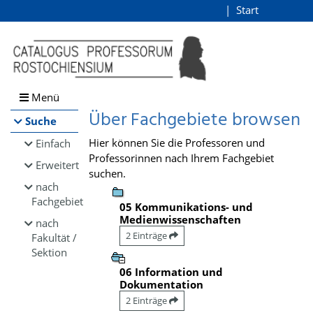
Browsen
Start
Login
direkt zum Inhalt
Menü
Über Fachgebiete browsen
Suche
Hier können Sie die Professoren und
Einfach
Professorinnen nach Ihrem Fachgebiet
Erweitert
suchen.
nach
Fachgebiet
05 Kommunikations- und
Medienwissenschaften
nach
2 Einträge
Fakultät /
Sektion
06 Information und
Dokumentation
2 Einträge